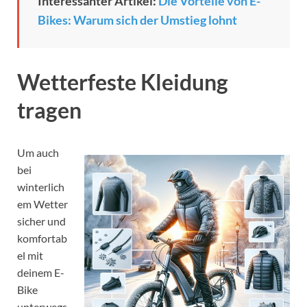
Interessanter Artikel:
Die Vorteile von E-
Bikes: Warum sich der Umstieg lohnt
Wetterfeste Kleidung
tragen
Um auch
bei
winterlich
em Wetter
sicher und
komfortab
el mit
deinem E-
Bike
unterwegs