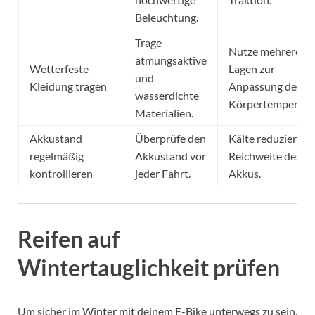
Beleuchtung.
Trage
Nutze mehrere
atmungsaktive
Wetterfeste
Lagen zur
und
Kleidung tragen
Anpassung der
wasserdichte
Körpertemperatur
Materialien.
Akkustand
Überprüfe den
Kälte reduziert di
regelmäßig
Akkustand vor
Reichweite des
kontrollieren
jeder Fahrt.
Akkus.
Reifen auf
Wintertauglichkeit prüfen
Um sicher im Winter mit deinem E-Bike unterwegs zu sein,