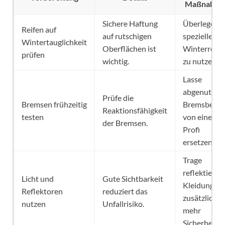
Maßnahme
Sichere Haftung
Überlege,
Reifen auf
auf rutschigen
spezielle
Wintertauglichkeit
Oberflächen ist
Winterreife
prüfen
wichtig.
zu nutzen.
Lasse
abgenutzte
Prüfe die
Bremsen frühzeitig
Bremsbeläg
Reaktionsfähigkeit
testen
von einem
der Bremsen.
Profi
ersetzen.
Trage
reflektieren
Licht und
Gute Sichtbarkeit
Kleidung
Reflektoren
reduziert das
zusätzlich f
nutzen
Unfallrisiko.
mehr
Sicherheit.