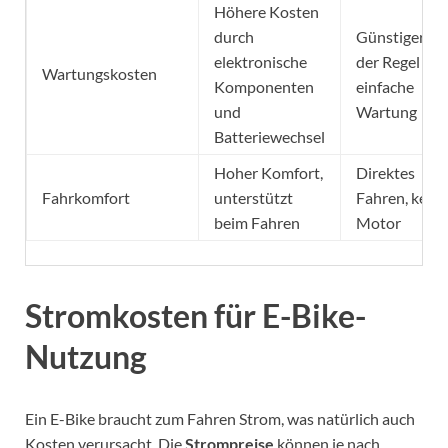
Höhere Kosten
durch
Günstiger, in
elektronische
der Regel
Wartungskosten
Komponenten
einfache
und
Wartung
Batteriewechsel
Hoher Komfort,
Direktes
Fahrkomfort
unterstützt
Fahren, kein
beim Fahren
Motor
Stromkosten für E-Bike-
Nutzung
Ein E-Bike braucht zum Fahren Strom, was natürlich auch
Kosten verursacht. Die
Strompreise
können je nach