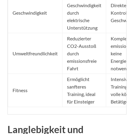
Geschwindigkeit
Direkte
Geschwindigkeit
durch
Kontrolle 
elektrische
Geschwindi
Unterstützung
Reduzierter
Komplett
CO2-Ausstoß
emissionsfr
Umweltfreundlichkeit
durch
keine
emissionsfreie
Energieque
Fahrt
notwendig
Ermöglicht
Intensives
sanfteres
Training u
Fitness
Training, ideal
volle körpe
für Einsteiger
Betätigung
Langlebigkeit und