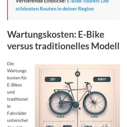
Vertiefende Einblicke:
E-Bike-Touren: Die
schönsten Routen in deiner Region
Wartungskosten: E-Bike
versus traditionelles Modell
Die
Wartungs
kosten für
E-Bikes
und
traditionel
le
Fahrräder
unterschei